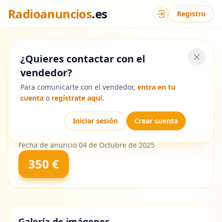
Radioanuncios
.es
Registro
Iniciar sesión
Volver al listado
¿Quieres contactar con el
vendedor?
Para comunicarte con el vendedor,
entra en tu
Yaesu FT757GX
cuenta
o
regístrate aquí
.
SOLO RECOGIDA LOCAL
Iniciar sesión
Crear cuenta
Estado:
Buen estado
Fecha de anuncio 04 de Octubre de 2025
350 €
Galería de imágenes